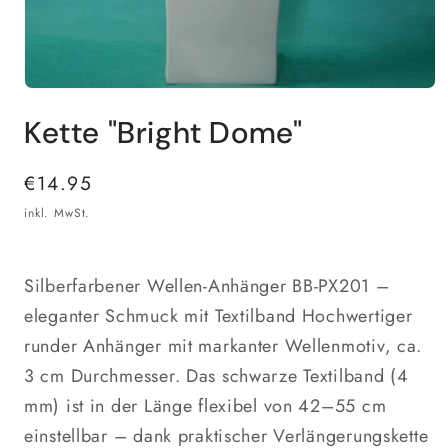
Medien
1
Kette "Bright Dome"
in
Modal
öffnen
Normaler
€14.95
Preis
inkl. MwSt.
Silberfarbener Wellen-Anhänger BB-PX201 –
eleganter Schmuck mit Textilband Hochwertiger
runder Anhänger mit markanter Wellenmotiv, ca.
3 cm Durchmesser. Das schwarze Textilband (4
mm) ist in der Länge flexibel von 42–55 cm
einstellbar – dank praktischer Verlängerungskette