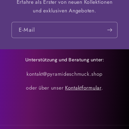
Erfahre als Erster von neuen Kollektionen
und exklusiven Angeboten.
E-Mail
Unterstützung und Beratung unter:
kontakt@pyramideschmuck.shop
oder über unser
Kontaktformular
.