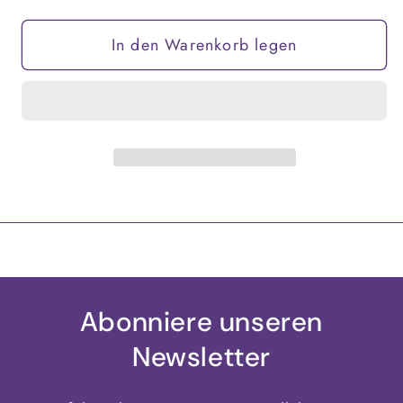
die
die
Menge
Menge
In den Warenkorb legen
für
für
Armband
Armband
&quot;Sage
&quot;Sage
Charm&quot;
Charm&quot;
Abonniere unseren
Newsletter