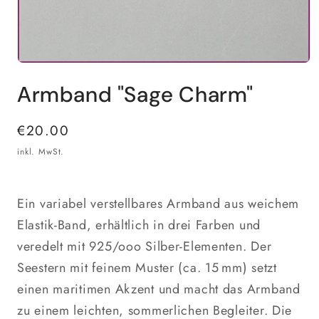
Medien
1
Armband "Sage Charm"
in
Modal
öffnen
Normaler
€20.00
Preis
inkl. MwSt.
Ein variabel verstellbares Armband aus weichem
Elastik‑Band, erhältlich in drei Farben und
veredelt mit 925/ooo Silber‑Elementen. Der
Seestern mit feinem Muster (ca. 15 mm) setzt
einen maritimen Akzent und macht das Armband
zu einem leichten, sommerlichen Begleiter. Die