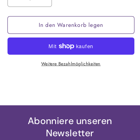
Verringere
Erhöhe
die
die
Menge
Menge
In den Warenkorb legen
für
für
Creolen
Creolen
&quot;Free
&quot;Free
Gleam&quot;
Gleam&quot;
Weitere Bezahlmöglichkeiten
Abonniere unseren
Newsletter