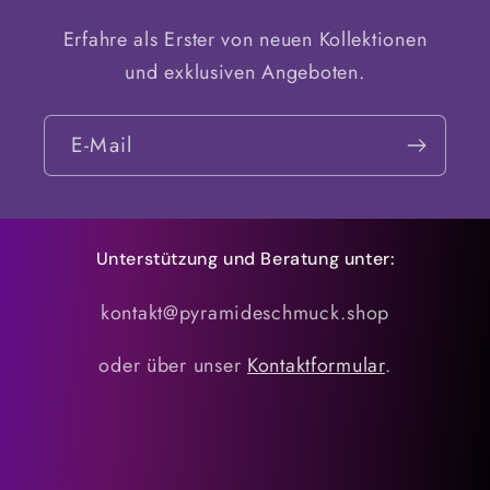
Erfahre als Erster von neuen Kollektionen
und exklusiven Angeboten.
E-Mail
Unterstützung und Beratung unter:
kontakt@pyramideschmuck.shop
oder über unser
Kontaktformular
.