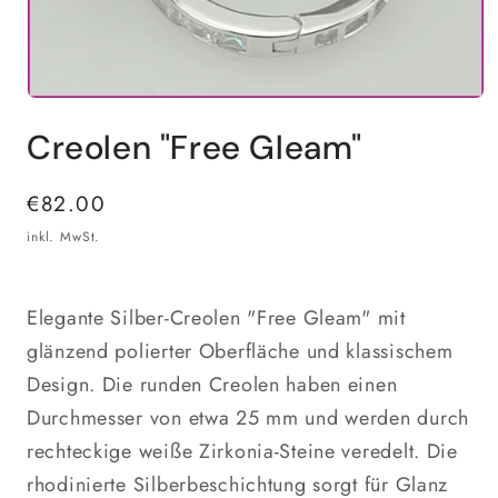
Medien
1
Creolen "Free Gleam"
in
Modal
öffnen
Normaler
€82.00
Preis
inkl. MwSt.
Elegante Silber-Creolen "Free Gleam" mit
glänzend polierter Oberfläche und klassischem
Design. Die runden Creolen haben einen
Durchmesser von etwa 25 mm und werden durch
rechteckige weiße Zirkonia-Steine veredelt. Die
rhodinierte Silberbeschichtung sorgt für Glanz