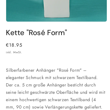
Medien
1
Kette "Rosé Form"
in
Modal
öffnen
Normaler
€18.95
Preis
inkl. MwSt.
Silberfarbener Anhänger "Rosé Form" –
eleganter Schmuck mit schwarzem Textilband.
Der ca. 5 cm große Anhänger besticht durch
seine leicht geschwärzte Oberfläche und wird mit
einem hochwertigen schwarzen Textilband (4
mm, 90 cm) sowie Verlängerungskette geliefert.